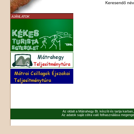
Keresendő né
AJÁNLATOK
Az oldalt a Mátrahegy Bt. készíti és tartja karban
Az adatok saját célra való felhasználása megenged