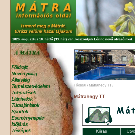
2026. augusztus 10. hétfő (33. hét) van, köszöntjük
Lőrinc
nevű olvasóinkat.
Földrajz
Növényvilág
Állatvilág
Főoldal
/
Mátrahegy TT
/
Természetvédelem
Települések
Mátrahegy TT
Látnivalók
Túraajánlatok
Sportok
Eseménynaptár
Időjárás
Térképek
Kiírás
Útvo