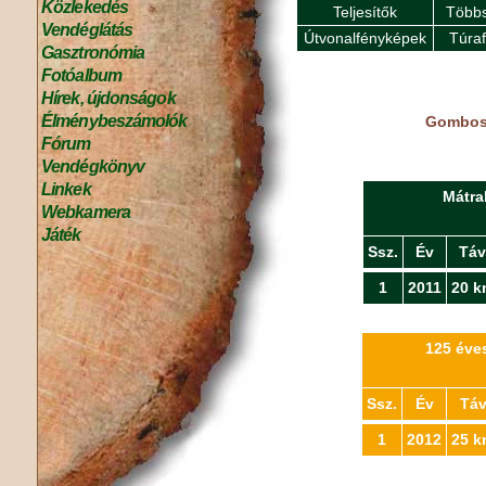
Közlekedés
Teljesítők
Többs
Vendéglátás
Útvonalfényképek
Túra
Gasztronómia
Fotóalbum
Hírek, újdonságok
Élménybeszámolók
Gombos 
Fórum
Vendégkönyv
Linkek
Mátra
Webkamera
Játék
Ssz.
Év
Táv
1
2011
20 k
125 éves
Ssz.
Év
Tá
1
2012
25 k