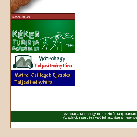
AJÁNLATOK
Az oldalt a Mátrahegy Bt. készíti és tartja karban
Az adatok saját célra való felhasználása megenged