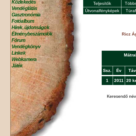
Közlekedés
Teljesítők
Többs
Vendéglátás
Útvonalfényképek
Túra
Gasztronómia
Fotóalbum
Hírek, újdonságok
Élménybeszámolók
Ricz Á
Fórum
Vendégkönyv
Linkek
Mátra
Webkamera
Játék
Ssz.
Év
Táv
1
2011
20 k
Keresendő né