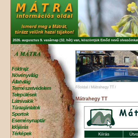
2026. augusztus 9. vasárnap (32. hét) van, köszöntjük
Emőd
nevű olvasóinkat
Földrajz
Növényvilág
Állatvilág
Főoldal
/
Mátrahegy TT
/
Természetvédelem
Települések
Mátrahegy TT
Látnivalók
Túraajánlatok
Sportok
Eseménynaptár
Időjárás
Térképek
Kiírás
Útvo