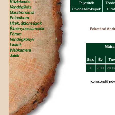
Közlekedés
Teljesítők
Többs
Vendéglátás
Útvonalfényképek
Túra
Gasztronómia
Fotóalbum
Hírek, újdonságok
Élménybeszámolók
Feketéné Andrá
Fórum
Vendégkönyv
Linkek
Mátra
Webkamera
Játék
Ssz.
Év
Táv
1
2011
20 k
Keresendő né