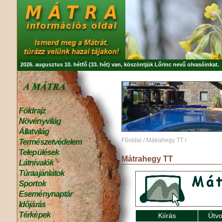
2026. augusztus 10. hétfő (33. hét) van, köszöntjük
Lőrinc
nevű olvasóinkat.
Földrajz
Növényvilág
Állatvilág
Főoldal
/
Mátrahegy TT
/
Természetvédelem
Települések
Mátrahegy TT
Látnivalók
Túraajánlatok
Sportok
Eseménynaptár
Időjárás
Térképek
Kiírás
Útvo