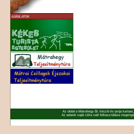
AJÁNLATOK
Az oldalt a Mátrahegy Bt. készíti és tartja karban
Az adatok saját célra való felhasználása megenged