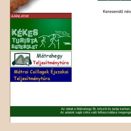
Keresendő né
AJÁNLATOK
Az oldalt a Mátrahegy Bt. készíti és tartja karban
Az adatok saját célra való felhasználása megenged