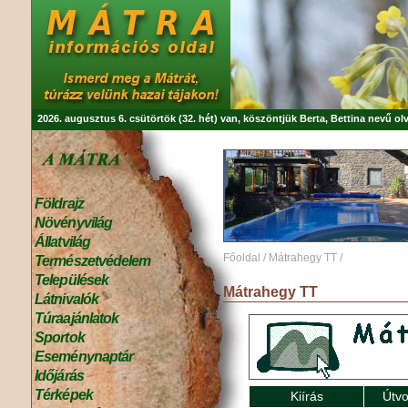
2026. augusztus 6. csütörtök (32. hét) van, köszöntjük
Berta, Bettina
nevű olv
Földrajz
Növényvilág
Állatvilág
Főoldal
/
Mátrahegy TT
/
Természetvédelem
Települések
Mátrahegy TT
Látnivalók
Túraajánlatok
Sportok
Eseménynaptár
Időjárás
Térképek
Kiírás
Útvo