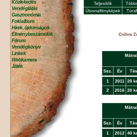
Közlekedés
Teljesítők
Többs
Vendéglátás
Útvonalfényképek
Túra
Gasztronómia
Fotóalbum
Hírek, újdonságok
Élménybeszámolók
Csibra Z
Fórum
Vendégkönyv
Linkek
Mátra
Webkamera
Játék
Ssz.
Év
Tá
1
2011
20 k
2
2016
20 k
Mátra
Ssz.
Év
Tá
1
2012
40 k