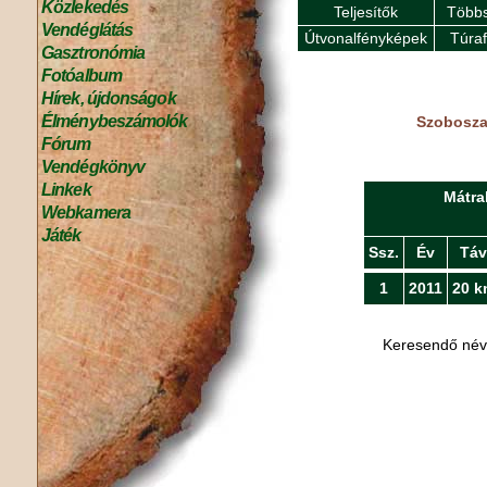
Közlekedés
Teljesítők
Többs
Vendéglátás
Útvonalfényképek
Túra
Gasztronómia
Fotóalbum
Hírek, újdonságok
Élménybeszámolók
Szoboszal
Fórum
Vendégkönyv
Linkek
Mátra
Webkamera
Játék
Ssz.
Év
Táv
1
2011
20 k
Keresendő né