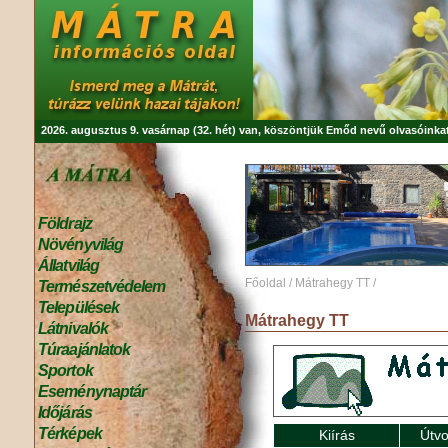
2026. augusztus 9. vasárnap (32. hét) van, köszöntjük
Emőd
nevű olvasóinkat
Földrajz
Növényvilág
Állatvilág
Főoldal
/
Mátrahegy TT
/
Természetvédelem
Települések
Mátrahegy TT
Látnivalók
Túraajánlatok
Sportok
Eseménynaptár
Időjárás
Térképek
Kiírás
Útvo