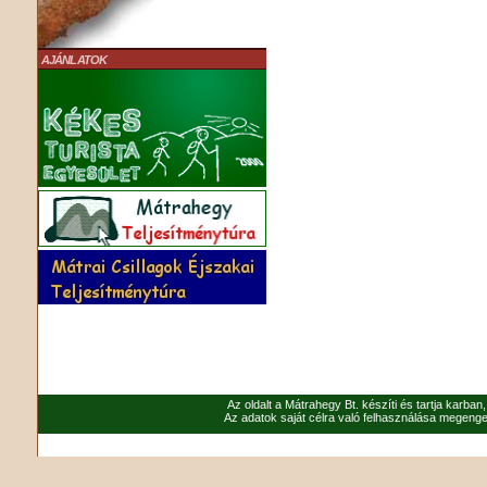
AJÁNLATOK
Az oldalt a Mátrahegy Bt. készíti és tartja karban
Az adatok saját célra való felhasználása megenged