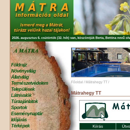
2026. augusztus 6. csütörtök (32. hét) van, köszöntjük
Berta, Bettina
nevű olv
Földrajz
Növényvilág
Állatvilág
Főoldal
/
Mátrahegy TT
/
Természetvédelem
Települések
Mátrahegy TT
Látnivalók
Túraajánlatok
Sportok
Eseménynaptár
Időjárás
Térképek
Kiírás
Útvo