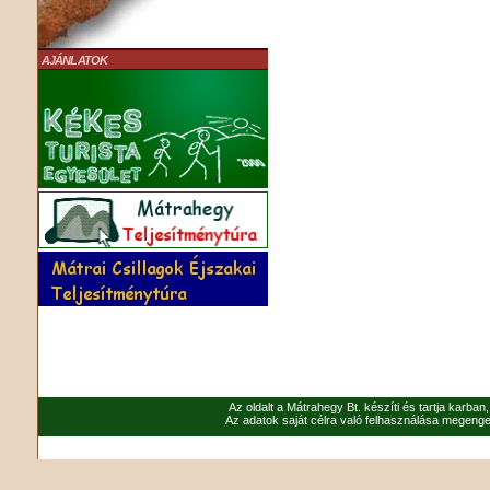
AJÁNLATOK
Az oldalt a Mátrahegy Bt. készíti és tartja karban
Az adatok saját célra való felhasználása megenged