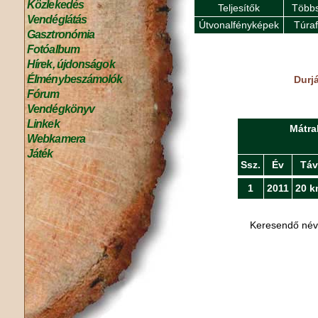
Közlekedés
Teljesítők
Többs
Vendéglátás
Útvonalfényképek
Túra
Gasztronómia
Fotóalbum
Hírek, újdonságok
Élménybeszámolók
Durj
Fórum
Vendégkönyv
Linkek
Mátra
Webkamera
Játék
Ssz.
Év
Táv
1
2011
20 k
Keresendő né