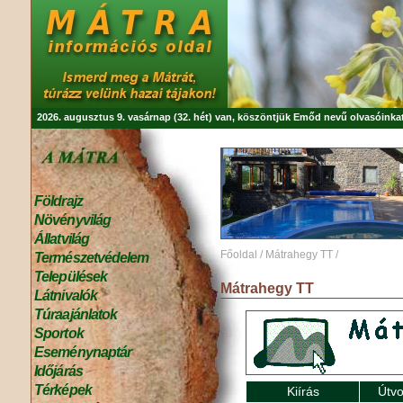
2026. augusztus 9. vasárnap (32. hét) van, köszöntjük
Emőd
nevű olvasóinkat
Földrajz
Növényvilág
Állatvilág
Főoldal
/
Mátrahegy TT
/
Természetvédelem
Települések
Mátrahegy TT
Látnivalók
Túraajánlatok
Sportok
Eseménynaptár
Időjárás
Térképek
Kiírás
Útvo