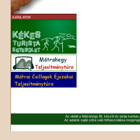
AJÁNLATOK
Az oldalt a Mátrahegy Bt. készíti és tartja karban
Az adatok saját célra való felhasználása megenged