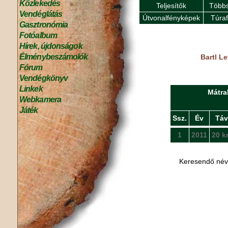
Közlekedés
Teljesítők
Többs
Vendéglátás
Útvonalfényképek
Túra
Gasztronómia
Fotóalbum
Hírek, újdonságok
Élménybeszámolók
Bartl L
Fórum
Vendégkönyv
Linkek
Mátra
Webkamera
Játék
Ssz.
Év
Táv
1
2011
20 k
Keresendő né