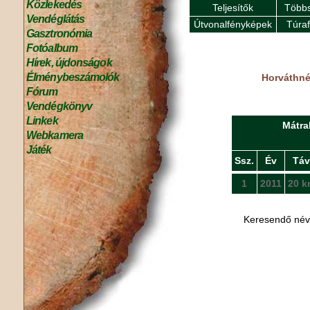
Közlekedés
Teljesítők
Többs
Vendéglátás
Útvonalfényképek
Túra
Gasztronómia
Fotóalbum
Hírek, újdonságok
Élménybeszámolók
Horváthné 
Fórum
Vendégkönyv
Linkek
Mátra
Webkamera
Játék
Ssz.
Év
Táv
1
2011
20 k
Keresendő né