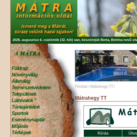
2026. augusztus 6. csütörtök (32. hét) van, köszöntjük
Berta, Bettina
nevű olv
Földrajz
Növényvilág
Állatvilág
Főoldal
/
Mátrahegy TT
/
Természetvédelem
Települések
Mátrahegy TT
Látnivalók
Túraajánlatok
Sportok
Eseménynaptár
Időjárás
Térképek
Kiírás
Útvo