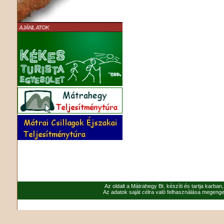
AJÁNLATOK
Az oldalt a Mátrahegy Bt. készíti és tartja karban
Az adatok saját célra való felhasználása megenged