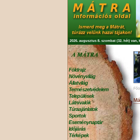
2026. augusztus 8. szombat (32. hét) van,
Földrajz
Növényvilág
Állatvilág
Főo
Természetvédelem
Települések
Má
Látnivalók
Túraajánlatok
Sportok
Eseménynaptár
Időjárás
Térképek