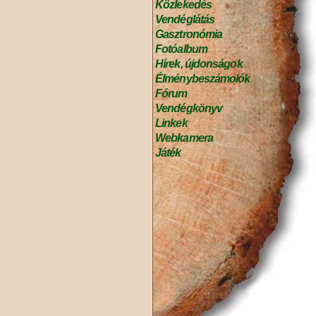
Közlekedés
Vendéglátás
Gasztronómia
Fotóalbum
Hírek, újdonságok
Élménybeszámolók
Fórum
Vendégkönyv
Linkek
Webkamera
Játék