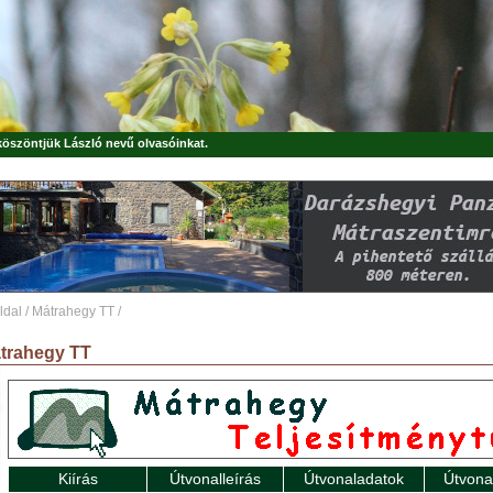
 köszöntjük
László
nevű olvasóinkat.
ldal
/
Mátrahegy TT
/
trahegy TT
Kiírás
Útvonalleírás
Útvonaladatok
Útvona