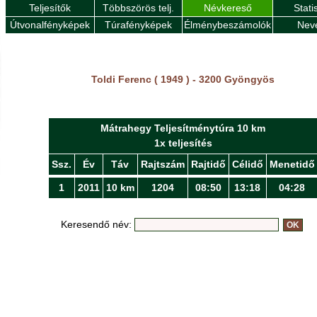
Teljesítők
Többszörös telj.
Névkereső
Stati
Útvonalfényképek
Túrafényképek
Élménybeszámolók
Nev
Toldi Ferenc ( 1949 ) - 3200 Gyöngyös
Mátrahegy Teljesítménytúra 10 km
1x teljesítés
Ssz.
Év
Táv
Rajtszám
Rajtidő
Célidő
Menetidő
1
2011
10 km
1204
08:50
13:18
04:28
Keresendő név: