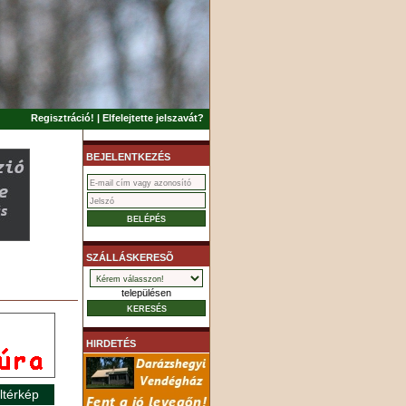
Regisztráció!
|
Elfelejtette jelszavát?
BEJELENTKEZÉS
SZÁLLÁSKERESÕ
településen
HIRDETÉS
ltérkép