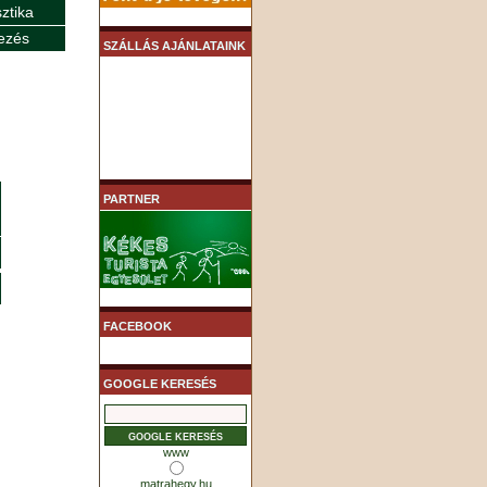
sztika
ezés
SZÁLLÁS AJÁNLATAINK
PARTNER
FACEBOOK
GOOGLE KERESÉS
www
matrahegy.hu