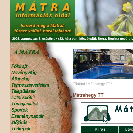
2026. augusztus 6. csütörtök (32. hét) van, köszöntjük
Berta, Bettina
nevű olv
Földrajz
Növényvilág
Állatvilág
Főoldal
/
Mátrahegy TT
/
Természetvédelem
Települések
Mátrahegy TT
Látnivalók
Túraajánlatok
Sportok
Eseménynaptár
Időjárás
Térképek
Kiírás
Útvo