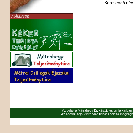
Keresendő né
AJÁNLATOK
Az oldalt a Mátrahegy Bt. készíti és tartja karban
Az adatok saját célra való felhasználása megenged