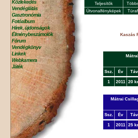
Közlekedés
Teljesítők
Többs
Vendéglátás
Útvonalfényképek
Túra
Gasztronómia
Fotóalbum
Hírek, újdonságok
Élménybeszámolók
Kaszás P
Fórum
Vendégkönyv
Linkek
Mátra
Webkamera
Játék
Ssz.
Év
Táv
1
2011
20 k
Mátrai Csill
Ssz.
Év
Táv
1
2011
25 k