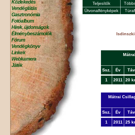
Közlekedés
Teljesítők
Többs
Vendéglátás
Útvonalfényképek
Túra
Gasztronómia
Fotóalbum
Hírek, újdonságok
Élménybeszámolók
Isdinszki
Fórum
Vendégkönyv
Linkek
Mátra
Webkamera
Játék
Ssz.
Év
Táv
1
2011
20 k
Mátrai Csill
Ssz.
Év
Táv
1
2011
25 k