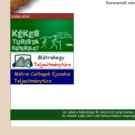
Keresendő né
AJÁNLATOK
Az oldalt a Mátrahegy Bt. készíti és tartja karban
Az adatok saját célra való felhasználása megenged