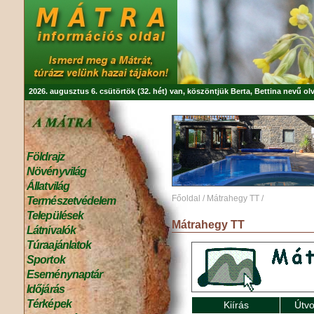
2026. augusztus 6. csütörtök (32. hét) van, köszöntjük
Berta, Bettina
nevű olv
Földrajz
Növényvilág
Állatvilág
Főoldal
/
Mátrahegy TT
/
Természetvédelem
Települések
Mátrahegy TT
Látnivalók
Túraajánlatok
Sportok
Eseménynaptár
Időjárás
Térképek
Kiírás
Útvo