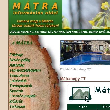
2026. augusztus 6. csütörtök (32. hét) van, köszöntjük
Berta, Bettina
nevű olv
Földrajz
Növényvilág
Állatvilág
Főoldal
/
Mátrahegy TT
/
Természetvédelem
Települések
Mátrahegy TT
Látnivalók
Túraajánlatok
Sportok
Eseménynaptár
Időjárás
Térképek
Kiírás
Útvo