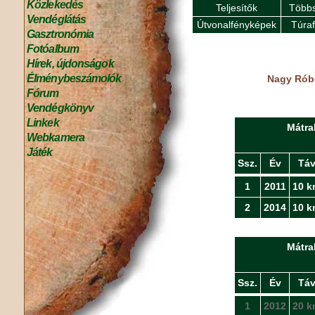
Közlekedés
Teljesítők
Többs
Vendéglátás
Útvonalfényképek
Túra
Gasztronómia
Fotóalbum
Hírek, újdonságok
Élménybeszámolók
Nagy Róbe
Fórum
Vendégkönyv
Linkek
Mátra
Webkamera
Játék
Ssz.
Év
Tá
1
2011
10 k
2
2014
10 k
Mátra
Ssz.
Év
Tá
1
2012
20 k