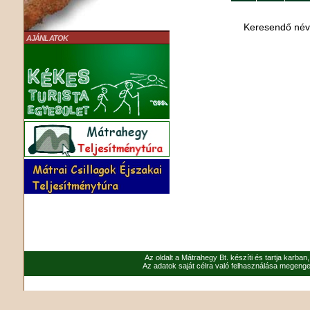
Keresendő né
AJÁNLATOK
Az oldalt a Mátrahegy Bt. készíti és tartja karban
Az adatok saját célra való felhasználása megenged