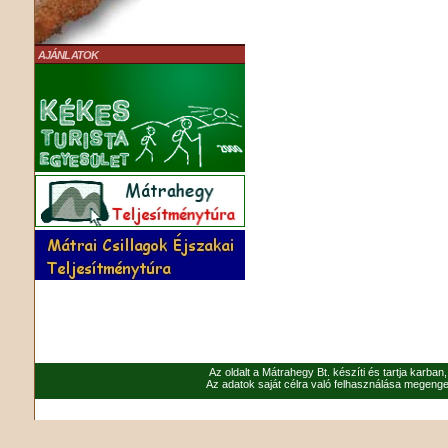
AJÁNLATOK
Az oldalt a Mátrahegy Bt. készíti és tartja karban
Az adatok saját célra való felhasználása megenged