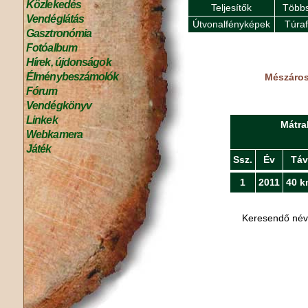
Közlekedés
Teljesítők
Többs
Vendéglátás
Útvonalfényképek
Túra
Gasztronómia
Fotóalbum
Hírek, újdonságok
Élménybeszámolók
Mészáros 
Fórum
Vendégkönyv
Linkek
Mátra
Webkamera
Játék
Ssz.
Év
Táv
1
2011
40 k
Keresendő né