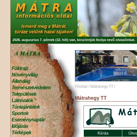
2026. augusztus 7. péntek (32. hét) van, köszöntjük
Ibolya
nevű olvasóinkat.
Földrajz
Növényvilág
Állatvilág
Főoldal
/
Mátrahegy TT
/
Természetvédelem
Települések
Mátrahegy TT
Látnivalók
Túraajánlatok
Sportok
Eseménynaptár
Időjárás
Térképek
Kiírás
Útvo