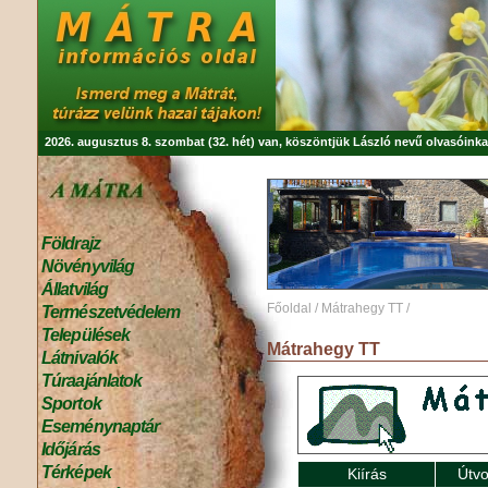
2026. augusztus 8. szombat (32. hét) van, köszöntjük
László
nevű olvasóinka
Földrajz
Növényvilág
Állatvilág
Főoldal
/
Mátrahegy TT
/
Természetvédelem
Települések
Mátrahegy TT
Látnivalók
Túraajánlatok
Sportok
Eseménynaptár
Időjárás
Térképek
Kiírás
Útvo