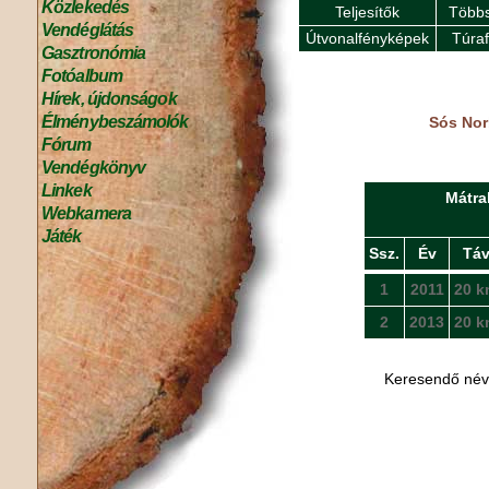
Közlekedés
Teljesítők
Többs
Vendéglátás
Útvonalfényképek
Túra
Gasztronómia
Fotóalbum
Hírek, újdonságok
Élménybeszámolók
Sós Nor
Fórum
Vendégkönyv
Linkek
Mátra
Webkamera
Játék
Ssz.
Év
Tá
1
2011
20 k
2
2013
20 k
Keresendő né