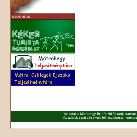
AJÁNLATOK
Az oldalt a Mátrahegy Bt. készíti és tartja karban
Az adatok saját célra való felhasználása megenged