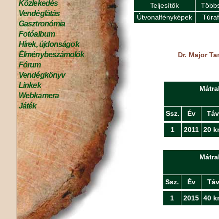
Közlekedés
Teljesítők
Többs
Vendéglátás
Útvonalfényképek
Túra
Gasztronómia
Fotóalbum
Hírek, újdonságok
Élménybeszámolók
Dr. Major Ta
Fórum
Vendégkönyv
Linkek
Mátra
Webkamera
Játék
Ssz.
Év
Táv
1
2011
20 k
Mátra
Ssz.
Év
Tá
1
2015
40 k