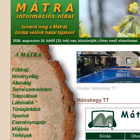
2026. augusztus 10. hétfő (33. hét) van, köszöntjük
Lőrinc
nevű olvasóinkat.
Földrajz
Növényvilág
Állatvilág
Főoldal
/
Mátrahegy TT
/
Természetvédelem
Települések
Mátrahegy TT
Látnivalók
Túraajánlatok
Sportok
Eseménynaptár
Időjárás
Térképek
Kiírás
Útvo