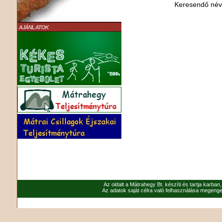
Keresendő né
AJÁNLATOK
Az oldalt a Mátrahegy Bt. készíti és tartja karban
Az adatok saját célra való felhasználása megenged