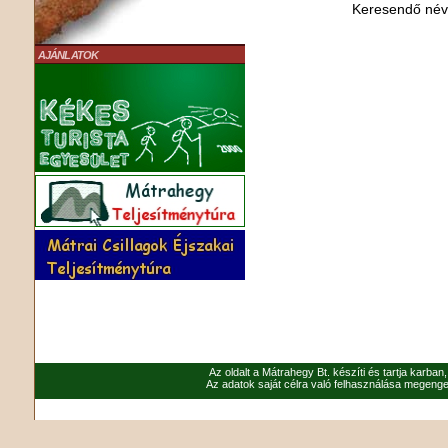
Keresendő né
AJÁNLATOK
Az oldalt a Mátrahegy Bt. készíti és tartja karban
Az adatok saját célra való felhasználása megenged