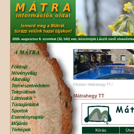
2026. augusztus 8. szombat (32. hét) van, köszöntjük
László
nevű olvasóinka
Földrajz
Növényvilág
Állatvilág
Főoldal
/
Mátrahegy TT
/
Természetvédelem
Települések
Mátrahegy TT
Látnivalók
Túraajánlatok
Sportok
Eseménynaptár
Időjárás
Térképek
Kiírás
Útvo