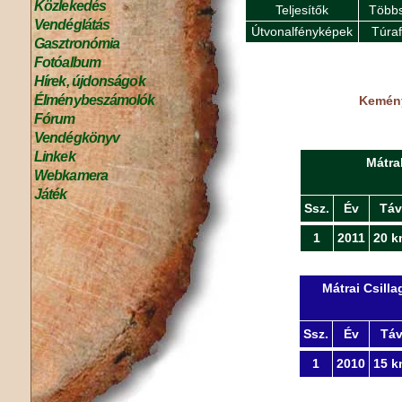
Közlekedés
Teljesítők
Többs
Vendéglátás
Útvonalfényképek
Túra
Gasztronómia
Fotóalbum
Hírek, újdonságok
Élménybeszámolók
Kemény 
Fórum
Vendégkönyv
Linkek
Mátra
Webkamera
Játék
Ssz.
Év
Táv
1
2011
20 k
Mátrai Csill
Ssz.
Év
Tá
1
2010
15 k