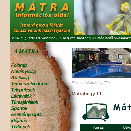
2026. augusztus 9. vasárnap (32. hét) van, köszöntjük
Emőd
nevű olvasóinkat
Földrajz
Növényvilág
Állatvilág
Főoldal
/
Mátrahegy TT
/
Természetvédelem
Települések
Mátrahegy TT
Látnivalók
Túraajánlatok
Sportok
Eseménynaptár
Időjárás
Térképek
Kiírás
Útvo