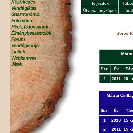
Közlekedés
Teljesítők
Többs
Vendéglátás
Útvonalfényképek
Túra
Gasztronómia
Fotóalbum
Hírek, újdonságok
Élménybeszámolók
Boros R
Fórum
Vendégkönyv
Linkek
Mátra
Webkamera
Játék
Ssz.
Év
Táv
1
2011
20 k
Mátrai Csill
Ssz.
Év
Tá
1
2010
15 k
2
2011
15 k