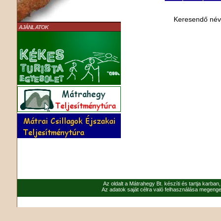
Keresendő né
AJÁNLATOK
Az oldalt a Mátrahegy Bt. készíti és tartja karban
Az adatok saját célra való felhasználása megenged