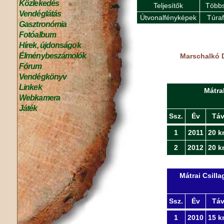
Közlekedés
Teljesítők
Többs
Vendéglátás
Útvonalfényképek
Túra
Gasztronómia
Fotóalbum
Hírek, újdonságok
Élménybeszámolók
Marschalkó D
Fórum
Vendégkönyv
Linkek
Mátra
Webkamera
Játék
Ssz.
Év
Tá
1
2011
20 k
2
2012
20 k
Mátrai Csill
Ssz.
Év
Tá
1
2010
15 k