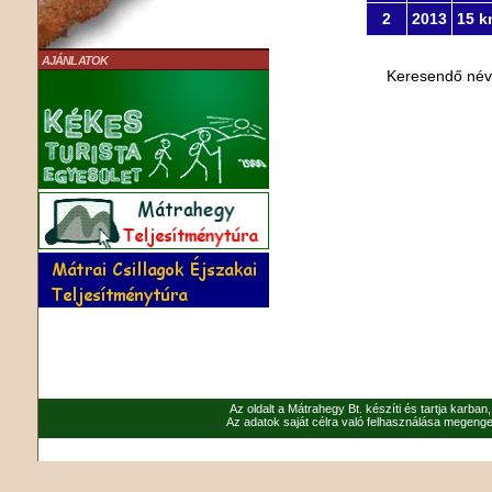
2
2013
15 k
AJÁNLATOK
Keresendő né
Az oldalt a Mátrahegy Bt. készíti és tartja karban
Az adatok saját célra való felhasználása megenged