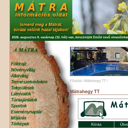
2026. augusztus 9. vasárnap (32. hét) van, köszöntjük
Emőd
nevű olvasóinkat
Földrajz
Növényvilág
Állatvilág
Főoldal
/
Mátrahegy TT
/
Természetvédelem
Települések
Mátrahegy TT
Látnivalók
Túraajánlatok
Sportok
Eseménynaptár
Időjárás
Térképek
Kiírás
Útvo