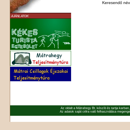
Keresendő né
AJÁNLATOK
Az oldalt a Mátrahegy Bt. készíti és tartja karban
Az adatok saját célra való felhasználása megenged