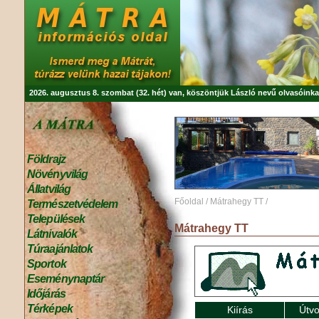
2026. augusztus 8. szombat (32. hét) van, köszöntjük
László
nevű olvasóinka
Földrajz
Növényvilág
Állatvilág
Főoldal
/
Mátrahegy TT
/
Természetvédelem
Települések
Mátrahegy TT
Látnivalók
Túraajánlatok
Sportok
Eseménynaptár
Időjárás
Térképek
Kiírás
Útvo