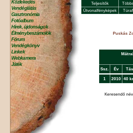
Közlekedés
Teljesítők
Többs
Vendéglátás
Útvonalfényképek
Túra
Gasztronómia
Fotóalbum
Hírek, újdonságok
Élménybeszámolók
Puskás Zo
Fórum
Vendégkönyv
Linkek
Mátra
Webkamera
Játék
Ssz.
Év
Tá
1
2010
40 k
Keresendő né