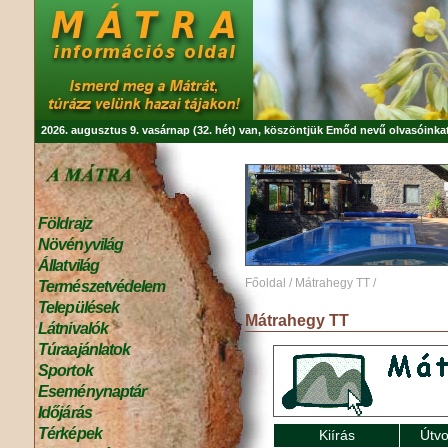
2026. augusztus 9. vasárnap (32. hét) van, köszöntjük
Emőd
nevű olvasóinkat
Földrajz
Növényvilág
Állatvilág
Főoldal
/
Mátrahegy TT
/
Természetvédelem
Települések
Mátrahegy TT
Látnivalók
Túraajánlatok
Sportok
Eseménynaptár
Időjárás
Térképek
Kiírás
Útvo