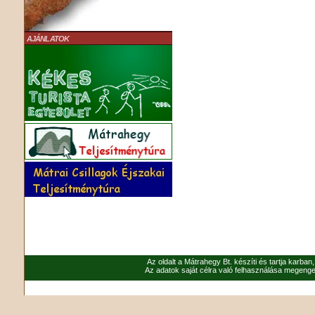
AJÁNLATOK
Az oldalt a Mátrahegy Bt. készíti és tartja karban
Az adatok saját célra való felhasználása megenged