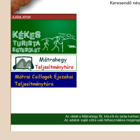
Keresendő né
AJÁNLATOK
Az oldalt a Mátrahegy Bt. készíti és tartja karban
Az adatok saját célra való felhasználása megenged