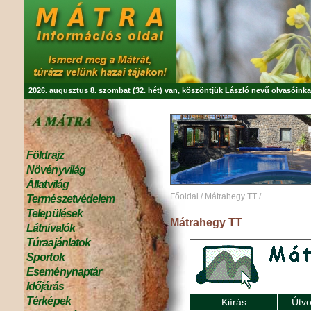
2026. augusztus 8. szombat (32. hét) van, köszöntjük
László
nevű olvasóinka
Földrajz
Növényvilág
Állatvilág
Főoldal
/
Mátrahegy TT
/
Természetvédelem
Települések
Mátrahegy TT
Látnivalók
Túraajánlatok
Sportok
Eseménynaptár
Időjárás
Térképek
Kiírás
Útvo