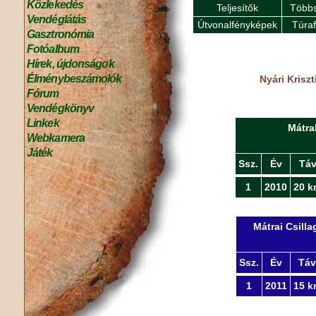
Közlekedés
Teljesítők
Többs
Vendéglátás
Útvonalfényképek
Túra
Gasztronómia
Fotóalbum
Hírek, újdonságok
Élménybeszámolók
Nyári Krisz
Fórum
Vendégkönyv
Linkek
Mátra
Webkamera
Játék
Ssz.
Év
Tá
1
2010
20 k
Mátrai Csill
Ssz.
Év
Táv
1
2011
15 k