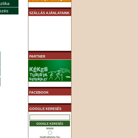
sztika
ezés
SZÁLLÁS AJÁNLATAINK
PARTNER
FACEBOOK
GOOGLE KERESÉS
www
matrahegy.hu