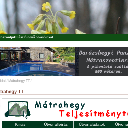
 köszöntjük
László
nevű olvasóinkat.
ldal
/
Mátrahegy TT
/
trahegy TT
Kiírás
Útvonalleírás
Útvonaladatok
Útvona