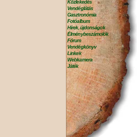
Közlekedés
Vendéglátás
Gasztronómia
Fotóalbum
Hírek, újdonságok
Élménybeszámolók
Fórum
Vendégkönyv
Linkek
Webkamera
Játék