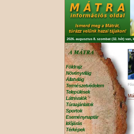
2026. augusztus 8. szombat (32. hét) van,
Földrajz
Növényvilág
Állatvilág
Főo
Természetvédelem
Települések
Má
Látnivalók
Túraajánlatok
Sportok
Eseménynaptár
Időjárás
Térképek