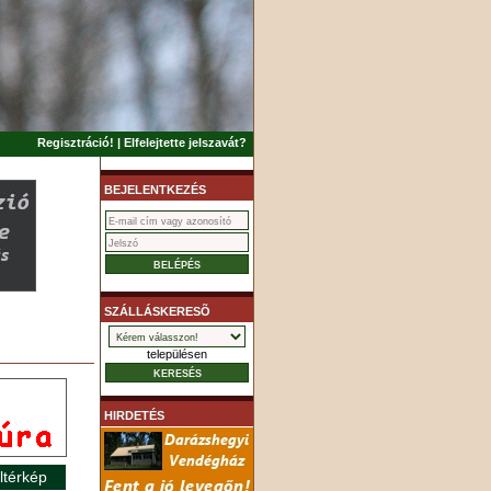
Regisztráció!
|
Elfelejtette jelszavát?
BEJELENTKEZÉS
SZÁLLÁSKERESÕ
településen
HIRDETÉS
ltérkép