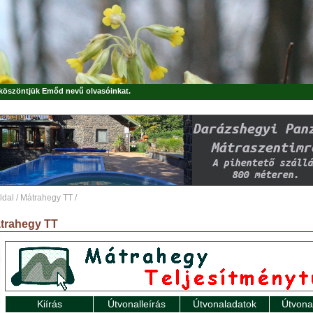
, köszöntjük
Emőd
nevű olvasóinkat.
ldal
/
Mátrahegy TT
/
trahegy TT
Kiírás
Útvonalleírás
Útvonaladatok
Útvona