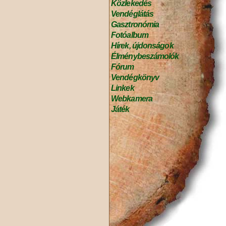
Közlekedés
Vendéglátás
Gasztronómia
Fotóalbum
Hírek, újdonságok
Élménybeszámolók
Fórum
Vendégkönyv
Linkek
Webkamera
Játék