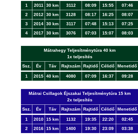
1
2011
30 km
3112
08:09
15:55
07:46
2
2012
30 km
3128
08:17
16:25
08:07
3
2014
30 km
3117
07:48
15:13
07:25
4
2017
30 km
3076
07:03
15:07
08:03
Mátrahegy Teljesítménytúra 40 km
1x teljesítés
Ssz.
Év
Táv
Rajtszám
Rajtidő
Célidő
Menetidő
1
2015
40 km
4080
07:09
16:37
09:28
Mátrai Csillagok Éjszakai Teljesítménytúra 15 km
2x teljesítés
Ssz.
Év
Táv
Rajtszám
Rajtidő
Célidő
Menetidő
1
2010
15 km
1132
19:35
22:20
02:45
2
2016
15 km
1400
19:30
23:09
03:38