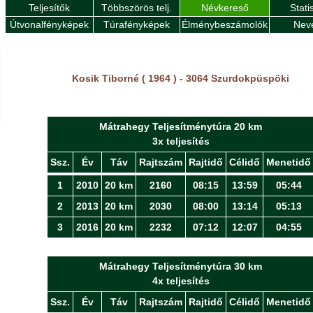
Teljesítők
Többszörös telj.
Névkereső
Stati
Útvonalfényképek
Túrafényképek
Élménybeszámolók
Nev
Kosik Tiborné ( 1964 ) - 3064 Szurdokpüspöki
Mátrahegy Teljesítménytúra 20 km
3x teljesítés
Ssz.
Év
Táv
Rajtszám
Rajtidő
Célidő
Menetidő
1
2010
20 km
2160
08:15
13:59
05:44
2
2013
20 km
2030
08:00
13:14
05:13
3
2016
20 km
2232
07:12
12:07
04:55
Mátrahegy Teljesítménytúra 30 km
4x teljesítés
Ssz.
Év
Táv
Rajtszám
Rajtidő
Célidő
Menetidő