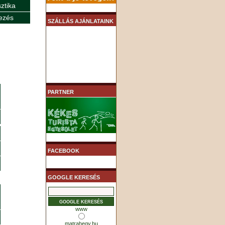
sztika
ezés
SZÁLLÁS AJÁNLATAINK
PARTNER
FACEBOOK
GOOGLE KERESÉS
www
matrahegy.hu