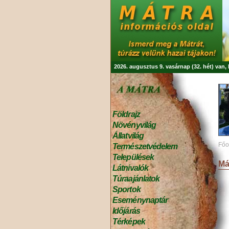
2026. augusztus 9. vasárnap (32. hét) van
Földrajz
Növényvilág
Állatvilág
Főo
Természetvédelem
Települések
Má
Látnivalók
Túraajánlatok
Sportok
Eseménynaptár
Időjárás
Térképek