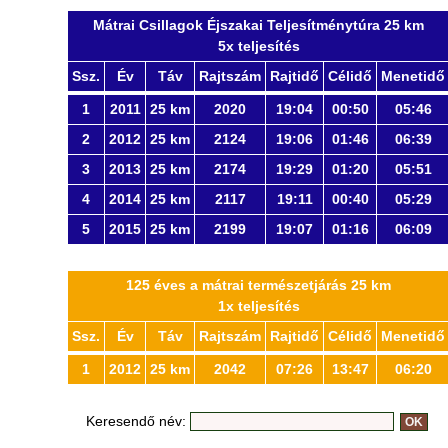
Mátrai Csillagok Éjszakai Teljesítménytúra 25 km
5x teljesítés
Ssz.
Év
Táv
Rajtszám
Rajtidő
Célidő
Menetidő
1
2011
25 km
2020
19:04
00:50
05:46
2
2012
25 km
2124
19:06
01:46
06:39
3
2013
25 km
2174
19:29
01:20
05:51
4
2014
25 km
2117
19:11
00:40
05:29
5
2015
25 km
2199
19:07
01:16
06:09
125 éves a mátrai természetjárás 25 km
1x teljesítés
Ssz.
Év
Táv
Rajtszám
Rajtidő
Célidő
Menetidő
1
2012
25 km
2042
07:26
13:47
06:20
Keresendő név: