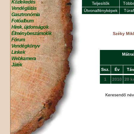
Közlekedés
Teljesítők
Többs
Vendéglátás
Útvonalfényképek
Túra
Gasztronómia
Fotóalbum
Hírek, újdonságok
Élménybeszámolók
Széky Mikl
Fórum
Vendégkönyv
Linkek
Mátra
Webkamera
Játék
Ssz.
Év
Tá
1
2010
20 k
Keresendő né