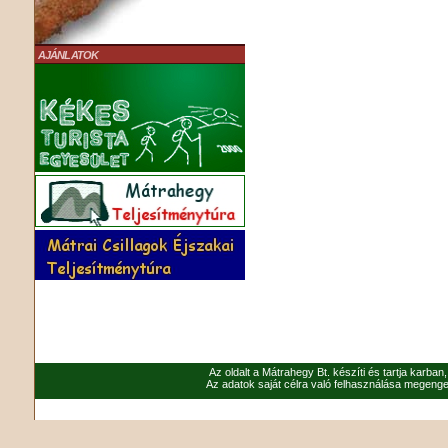
AJÁNLATOK
Az oldalt a Mátrahegy Bt. készíti és tartja karban
Az adatok saját célra való felhasználása megenged