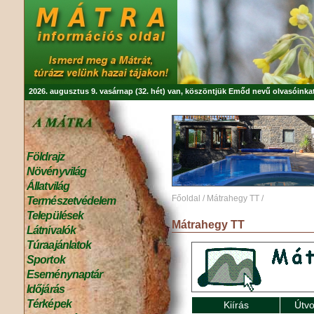
2026. augusztus 9. vasárnap (32. hét) van, köszöntjük
Emőd
nevű olvasóinkat
Földrajz
Növényvilág
Állatvilág
Főoldal
/
Mátrahegy TT
/
Természetvédelem
Települések
Mátrahegy TT
Látnivalók
Túraajánlatok
Sportok
Eseménynaptár
Időjárás
Térképek
Kiírás
Útvo