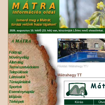
2026. augusztus 10. hétfő (33. hét) van, köszöntjük
Lőrinc
nevű olvasóinkat.
Földrajz
Növényvilág
Állatvilág
Főoldal
/
Mátrahegy TT
/
Természetvédelem
Települések
Mátrahegy TT
Látnivalók
Túraajánlatok
Sportok
Eseménynaptár
Időjárás
Térképek
Kiírás
Útvo