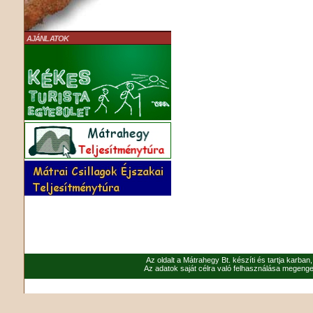
AJÁNLATOK
Az oldalt a Mátrahegy Bt. készíti és tartja karban
Az adatok saját célra való felhasználása megenged