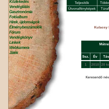
Közlekedés
Teljesítők
Többs
Vendéglátás
Útvonalfényképek
Túra
Gasztronómia
Fotóalbum
Hírek, újdonságok
Élménybeszámolók
Kulacsy 
Fórum
Vendégkönyv
Linkek
Mátra
Webkamera
Játék
Ssz.
Év
Tá
1
2010
20 k
Keresendő né