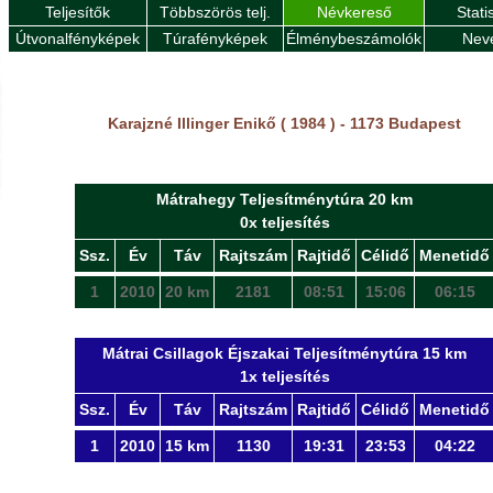
Teljesítők
Többszörös telj.
Névkereső
Stati
Útvonalfényképek
Túrafényképek
Élménybeszámolók
Nev
Karajzné Illinger Enikő ( 1984 ) - 1173 Budapest
Mátrahegy Teljesítménytúra 20 km
0x teljesítés
Ssz.
Év
Táv
Rajtszám
Rajtidő
Célidő
Menetidő
1
2010
20 km
2181
08:51
15:06
06:15
Mátrai Csillagok Éjszakai Teljesítménytúra 15 km
1x teljesítés
Ssz.
Év
Táv
Rajtszám
Rajtidő
Célidő
Menetidő
1
2010
15 km
1130
19:31
23:53
04:22