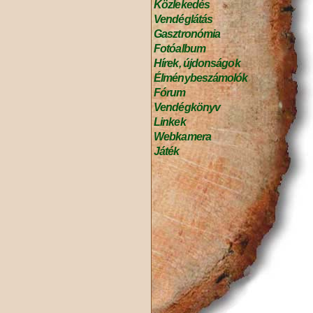
Közlekedés
Vendéglátás
Gasztronómia
Fotóalbum
Hírek, újdonságok
Élménybeszámolók
Fórum
Vendégkönyv
Linkek
Webkamera
Játék