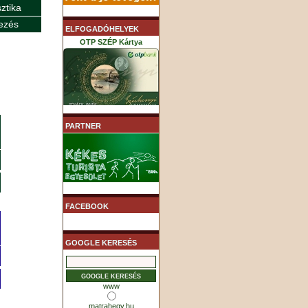
sztika
ezés
ELFOGADÓHELYEK
OTP SZÉP Kártya
K&H SZÉP Kártya
PARTNER
MHB (MKB) SZÉP Kártya
FACEBOOK
GOOGLE KERESÉS
www
matrahegy.hu