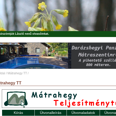
 köszöntjük
László
nevű olvasóinkat.
ldal
/
Mátrahegy TT
/
trahegy TT
Kiírás
Útvonalleírás
Útvonaladatok
Útvona