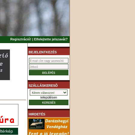
Regisztráció!
|
Elfelejtette jelszavát?
BEJELENTKEZÉS
SZÁLLÁSKERESÕ
településen
HIRDETÉS
ltérkép