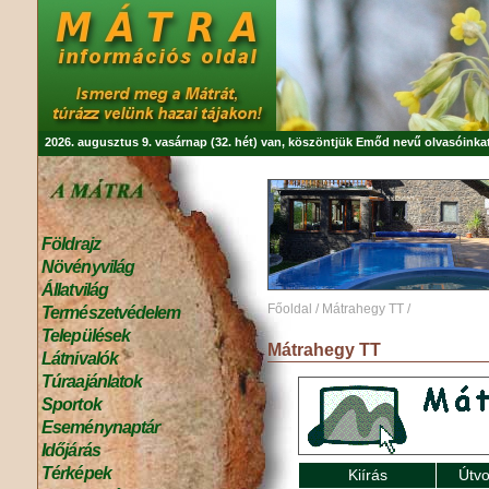
2026. augusztus 9. vasárnap (32. hét) van, köszöntjük
Emőd
nevű olvasóinkat
Földrajz
Növényvilág
Állatvilág
Főoldal
/
Mátrahegy TT
/
Természetvédelem
Települések
Mátrahegy TT
Látnivalók
Túraajánlatok
Sportok
Eseménynaptár
Időjárás
Térképek
Kiírás
Útvo