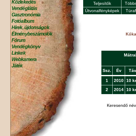
Közlekedés
Teljesítők
Többs
Vendéglátás
Útvonalfényképek
Túra
Gasztronómia
Fotóalbum
Hírek, újdonságok
Élménybeszámolók
Kóka
Fórum
Vendégkönyv
Linkek
Mátra
Webkamera
Játék
Ssz.
Év
Tá
1
2010
10 k
2
2014
10 k
Keresendő né