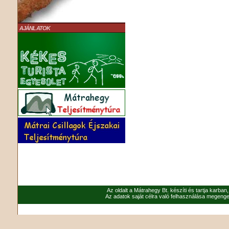
AJÁNLATOK
Az oldalt a Mátrahegy Bt. készíti és tartja karban
Az adatok saját célra való felhasználása megenged