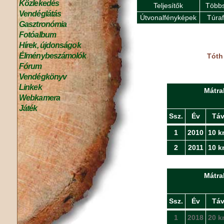
Közlekedés
Teljesítők
Többs
Vendéglátás
Útvonalfényképek
Túra
Gasztronómia
Fotóalbum
Hírek, újdonságok
Élménybeszámolók
Tóth
Fórum
Vendégkönyv
Linkek
Mátra
Webkamera
Játék
Ssz.
Év
Tá
1
2010
10 k
2
2011
10 k
Mátra
Ssz.
Év
Tá
1
2018
20 k