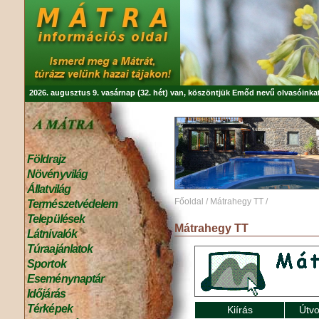
2026. augusztus 9. vasárnap (32. hét) van, köszöntjük
Emőd
nevű olvasóinkat
Földrajz
Növényvilág
Állatvilág
Főoldal
/
Mátrahegy TT
/
Természetvédelem
Települések
Mátrahegy TT
Látnivalók
Túraajánlatok
Sportok
Eseménynaptár
Időjárás
Térképek
Kiírás
Útvo