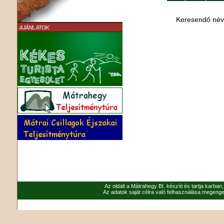
Keresendő né
AJÁNLATOK
Az oldalt a Mátrahegy Bt. készíti és tartja karban
Az adatok saját célra való felhasználása megenged