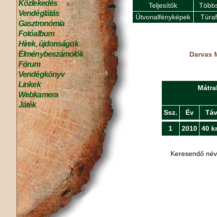
Közlekedés
Teljesítők
Többs
Vendéglátás
Útvonalfényképek
Túra
Gasztronómia
Fotóalbum
Hírek, újdonságok
Élménybeszámolók
Darvas M
Fórum
Vendégkönyv
Linkek
Mátra
Webkamera
Játék
Ssz.
Év
Tá
1
2010
40 k
Keresendő né