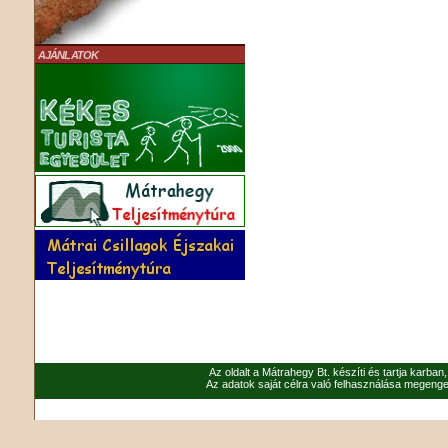
AJÁNLATOK
Az oldalt a Mátrahegy Bt. készíti és tartja karban
Az adatok saját célra való felhasználása megenged