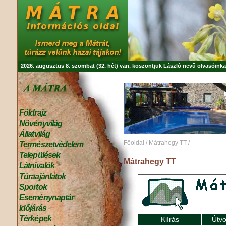
2026. augusztus 8. szombat (32. hét) van, köszöntjük
László
nevű olvasóinka
Földrajz
Növényvilág
Állatvilág
Főoldal
/
Mátrahegy TT
/
Természetvédelem
Települések
Mátrahegy TT
Látnivalók
Túraajánlatok
Sportok
Eseménynaptár
Időjárás
Térképek
Kiírás
Útvo