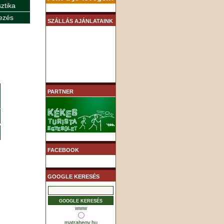
sztika
ezés
SZÁLLÁS AJÁNLATAINK
PARTNER
FACEBOOK
GOOGLE KERESÉS
www
matrahegy.hu