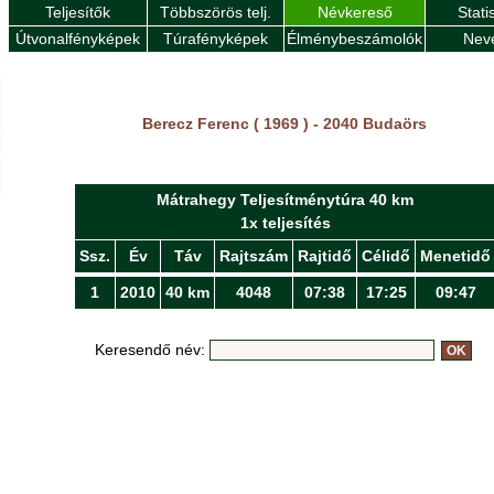
Teljesítők
Többszörös telj.
Névkereső
Stati
Útvonalfényképek
Túrafényképek
Élménybeszámolók
Nev
Berecz Ferenc ( 1969 ) - 2040 Budaörs
Mátrahegy Teljesítménytúra 40 km
1x teljesítés
Ssz.
Év
Táv
Rajtszám
Rajtidő
Célidő
Menetidő
1
2010
40 km
4048
07:38
17:25
09:47
Keresendő név: