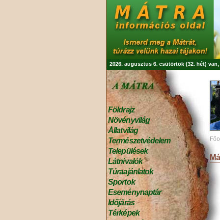
2026. augusztus 6. csütörtök (32. hét) van
Földrajz
Növényvilág
Állatvilág
Főo
Természetvédelem
Települések
Má
Látnivalók
Túraajánlatok
Sportok
Eseménynaptár
Időjárás
Térképek