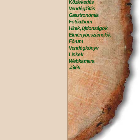
Közlekedés
Vendéglátás
Gasztronómia
Fotóalbum
Hírek, újdonságok
Élménybeszámolók
Fórum
Vendégkönyv
Linkek
Webkamera
Játék