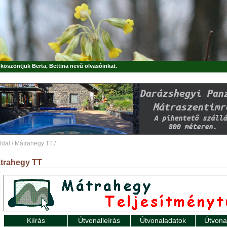
, köszöntjük
Berta, Bettina
nevű olvasóinkat.
ldal
/
Mátrahegy TT
/
trahegy TT
Kiírás
Útvonalleírás
Útvonaladatok
Útvona