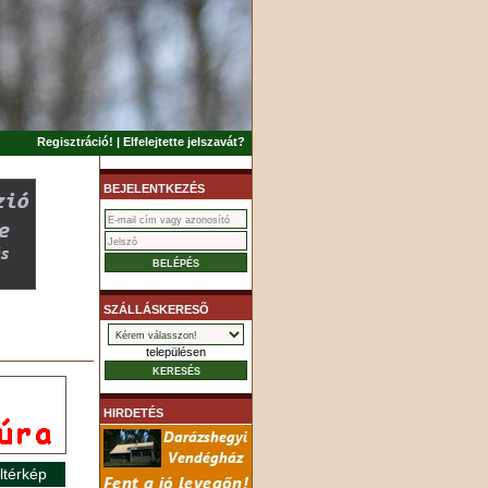
Regisztráció!
|
Elfelejtette jelszavát?
BEJELENTKEZÉS
SZÁLLÁSKERESÕ
településen
HIRDETÉS
ltérkép