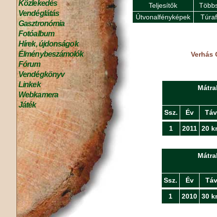
Közlekedés
Teljesítők
Többs
Vendéglátás
Útvonalfényképek
Túra
Gasztronómia
Fotóalbum
Hírek, újdonságok
Élménybeszámolók
Verhás 
Fórum
Vendégkönyv
Linkek
Mátra
Webkamera
Játék
Ssz.
Év
Táv
1
2011
20 k
Mátra
Ssz.
Év
Tá
1
2010
30 k