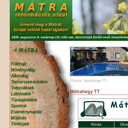
2026. augusztus 9. vasárnap (32. hét) van, köszöntjük
Emőd
nevű olvasóinkat
Földrajz
Növényvilág
Állatvilág
Főoldal
/
Mátrahegy TT
/
Természetvédelem
Települések
Mátrahegy TT
Látnivalók
Túraajánlatok
Sportok
Eseménynaptár
Időjárás
Térképek
Kiírás
Útvo