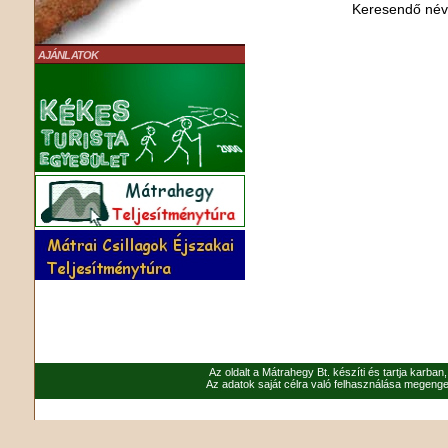
Keresendő né
AJÁNLATOK
Az oldalt a Mátrahegy Bt. készíti és tartja karban
Az adatok saját célra való felhasználása megenged