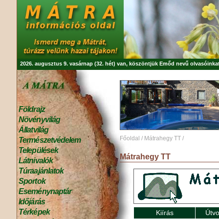
2026. augusztus 9. vasárnap (32. hét) van, köszöntjük
Emőd
nevű olvasóinkat
Földrajz
Növényvilág
Állatvilág
Főoldal
/
Mátrahegy TT
/
Természetvédelem
Települések
Mátrahegy TT
Látnivalók
Túraajánlatok
Sportok
Eseménynaptár
Időjárás
Térképek
Kiírás
Útvo