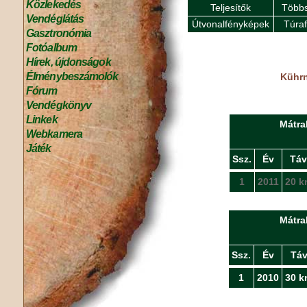
Közlekedés
Teljesítők
Többs
Vendéglátás
Útvonalfényképek
Túra
Gasztronómia
Fotóalbum
Hírek, újdonságok
Élménybeszámolók
Kührn
Fórum
Vendégkönyv
Linkek
Mátra
Webkamera
Játék
Ssz.
Év
Táv
1
2011
20 k
Mátra
Ssz.
Év
Tá
1
2010
30 k