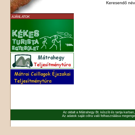
Keresendő né
AJÁNLATOK
Az oldalt a Mátrahegy Bt. készíti és tartja karban
Az adatok saját célra való felhasználása megenged