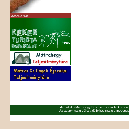
AJÁNLATOK
Az oldalt a Mátrahegy Bt. készíti és tartja karban
Az adatok saját célra való felhasználása megenged