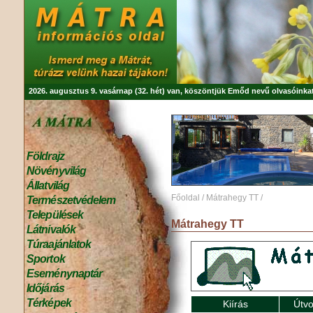
2026. augusztus 9. vasárnap (32. hét) van, köszöntjük
Emőd
nevű olvasóinkat
Földrajz
Növényvilág
Állatvilág
Főoldal
/
Mátrahegy TT
/
Természetvédelem
Települések
Mátrahegy TT
Látnivalók
Túraajánlatok
Sportok
Eseménynaptár
Időjárás
Térképek
Kiírás
Útvo