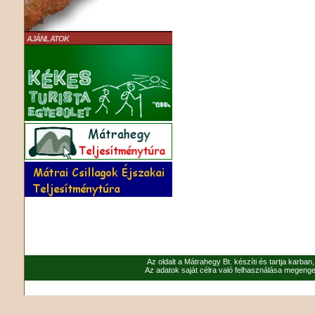
AJÁNLATOK
Az oldalt a Mátrahegy Bt. készíti és tartja karban
Az adatok saját célra való felhasználása megenged