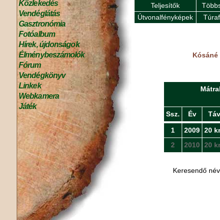
Közlekedés
Teljesítők
Többs
Vendéglátás
Útvonalfényképek
Túra
Gasztronómia
Fotóalbum
Hírek, újdonságok
Élménybeszámolók
Kósáné N
Fórum
Vendégkönyv
Linkek
Mátra
Webkamera
Játék
Ssz.
Év
Tá
1
2009
20 k
2
2010
20 k
Keresendő né