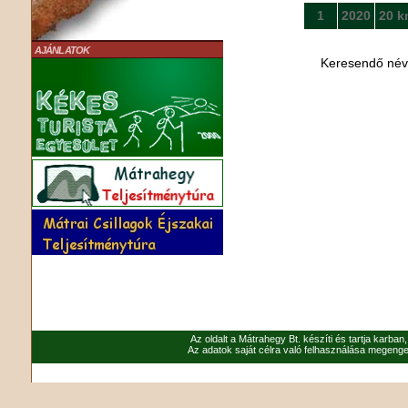
1
2020
20 k
AJÁNLATOK
Keresendő né
Az oldalt a Mátrahegy Bt. készíti és tartja karban
Az adatok saját célra való felhasználása megenged