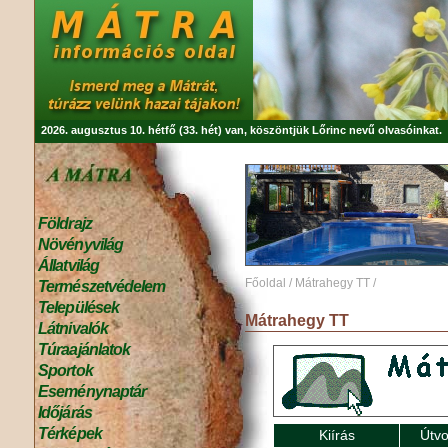
2026. augusztus 10. hétfő (33. hét) van, köszöntjük
Lőrinc
nevű olvasóinkat.
Földrajz
Növényvilág
Állatvilág
Főoldal
/
Mátrahegy TT
/
Természetvédelem
Települések
Mátrahegy TT
Látnivalók
Túraajánlatok
Sportok
Eseménynaptár
Időjárás
Térképek
Kiírás
Útvo