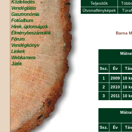
Közlekedés
Teljesítők
Többs
Vendéglátás
Útvonalfényképek
Túra
Gasztronómia
Fotóalbum
Hírek, újdonságok
Élménybeszámolók
Barna M
Fórum
Vendégkönyv
Linkek
Mátra
Webkamera
Játék
Ssz.
Év
Tá
1
2009
10 k
2
2010
10 k
3
2011
10 k
Mátra
Ssz.
Év
Tá