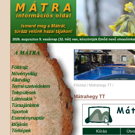
2026. augusztus 9. vasárnap (32. hét) van, köszöntjük
Emőd
nevű olvasóinkat
Földrajz
Növényvilág
Állatvilág
Főoldal
/
Mátrahegy TT
/
Természetvédelem
Települések
Mátrahegy TT
Látnivalók
Túraajánlatok
Sportok
Eseménynaptár
Időjárás
Térképek
Kiírás
Útvo