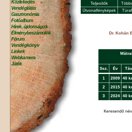
Közlekedés
Teljesítők
Többs
Vendéglátás
Útvonalfényképek
Túra
Gasztronómia
Fotóalbum
Hírek, újdonságok
Élménybeszámolók
Dr. Kohán B
Fórum
Vendégkönyv
Linkek
Mátra
Webkamera
Játék
Ssz.
Év
Tá
1
2009
40 k
2
2015
40 k
3
2024
40 k
Keresendő né