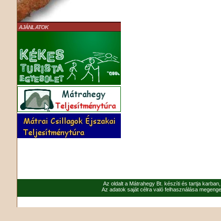
AJÁNLATOK
Az oldalt a Mátrahegy Bt. készíti és tartja karban
Az adatok saját célra való felhasználása megenged