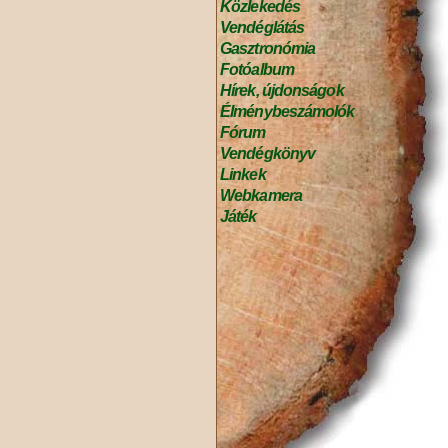
Közlekedés
Vendéglátás
Gasztronómia
Fotóalbum
Hírek, újdonságok
Élménybeszámolók
Fórum
Vendégkönyv
Linkek
Webkamera
Játék