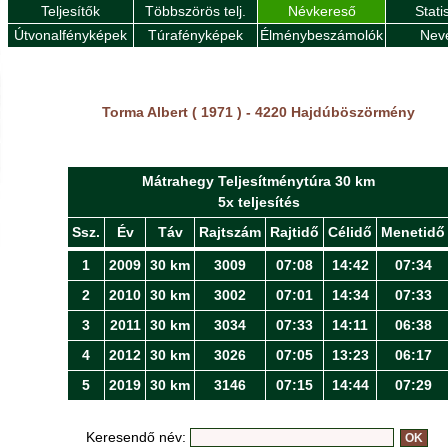
Teljesítők
Többszörös telj.
Névkereső
Stati
Útvonalfényképek
Túrafényképek
Élménybeszámolók
Nev
Torma Albert ( 1971 ) - 4220 Hajdúböszörmény
Mátrahegy Teljesítménytúra 30 km
5x teljesítés
Ssz.
Év
Táv
Rajtszám
Rajtidő
Célidő
Menetidő
1
2009
30 km
3009
07:08
14:42
07:34
2
2010
30 km
3002
07:01
14:34
07:33
3
2011
30 km
3034
07:33
14:11
06:38
4
2012
30 km
3026
07:05
13:23
06:17
5
2019
30 km
3146
07:15
14:44
07:29
Keresendő név: