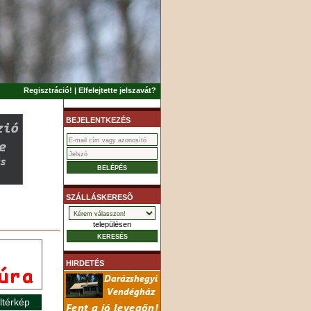
Regisztráció!
|
Elfelejtette jelszavát?
BEJELENTKEZÉS
SZÁLLÁSKERESÕ
településen
HIRDETÉS
ltérkép