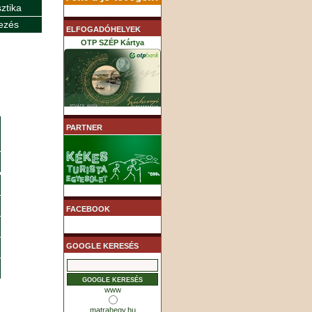
sztika
ezés
ELFOGADÓHELYEK
OTP SZÉP Kártya
K&H SZÉP Kártya
PARTNER
MHB (MKB) SZÉP Kártya
FACEBOOK
GOOGLE KERESÉS
www
matrahegy.hu