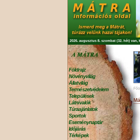
2026. augusztus 8. szombat (32. hét) van,
Földrajz
Növényvilág
Állatvilág
Főo
Természetvédelem
Települések
Má
Látnivalók
Túraajánlatok
Sportok
Eseménynaptár
Időjárás
Térképek