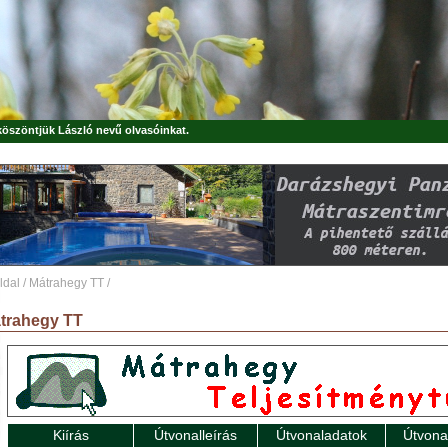
 köszöntjük
László
nevű olvasóinkat.
ldal
/
Mátrahegy TT
/
trahegy TT
Kiírás
Útvonalleírás
Útvonaladatok
Útvona