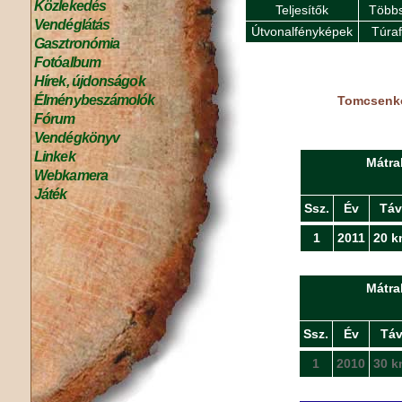
Közlekedés
Teljesítők
Többs
Vendéglátás
Útvonalfényképek
Túra
Gasztronómia
Fotóalbum
Hírek, újdonságok
Élménybeszámolók
Tomcsenko
Fórum
Vendégkönyv
Linkek
Mátra
Webkamera
Játék
Ssz.
Év
Táv
1
2011
20 k
Mátra
Ssz.
Év
Tá
1
2010
30 k