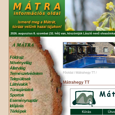
2026. augusztus 8. szombat (32. hét) van, köszöntjük
László
nevű olvasóinka
Földrajz
Növényvilág
Állatvilág
Főoldal
/
Mátrahegy TT
/
Természetvédelem
Települések
Mátrahegy TT
Látnivalók
Túraajánlatok
Sportok
Eseménynaptár
Időjárás
Térképek
Kiírás
Útvo