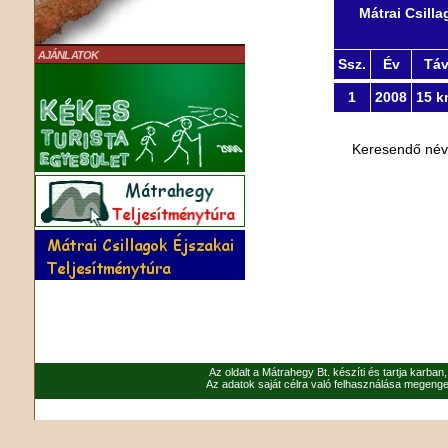
Mátrai Csill
AJÁNLATOK
Ssz.
Év
Tá
1
2008
15 k
Keresendő né
Az oldalt a Mátrahegy Bt. készíti és tartja karban
Az adatok saját célra való felhasználása megenged