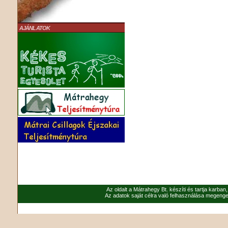
AJÁNLATOK
Az oldalt a Mátrahegy Bt. készíti és tartja karban
Az adatok saját célra való felhasználása megenged