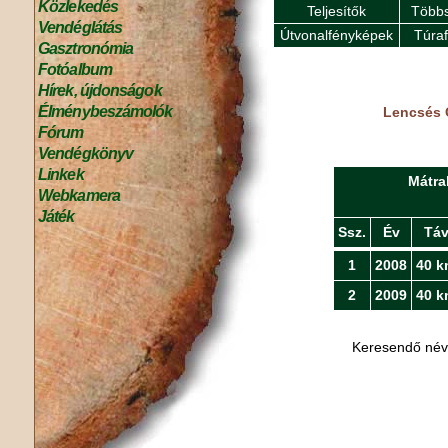
Közlekedés
Teljesítők
Többs
Vendéglátás
Útvonalfényképek
Túra
Gasztronómia
Fotóalbum
Hírek, újdonságok
Élménybeszámolók
Lencsés 
Fórum
Vendégkönyv
Linkek
Mátra
Webkamera
Játék
Ssz.
Év
Tá
1
2008
40 k
2
2009
40 k
Keresendő né