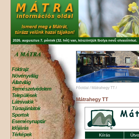
2026. augusztus 7. péntek (32. hét) van, köszöntjük
Ibolya
nevű olvasóinkat.
Földrajz
Növényvilág
Állatvilág
Főoldal
/
Mátrahegy TT
/
Természetvédelem
Települések
Mátrahegy TT
Látnivalók
Túraajánlatok
Sportok
Eseménynaptár
Időjárás
Térképek
Kiírás
Útvo