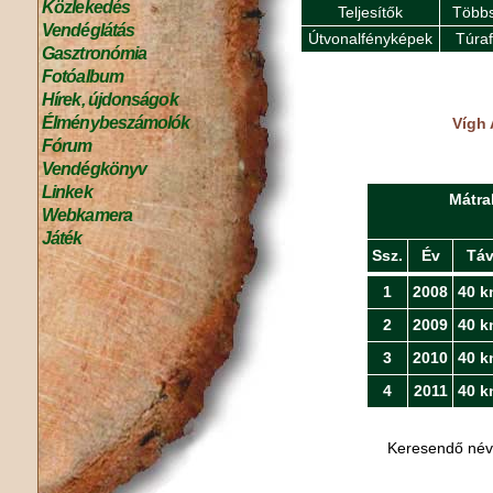
Közlekedés
Teljesítők
Többs
Vendéglátás
Útvonalfényképek
Túra
Gasztronómia
Fotóalbum
Hírek, újdonságok
Élménybeszámolók
Vígh 
Fórum
Vendégkönyv
Linkek
Mátra
Webkamera
Játék
Ssz.
Év
Tá
1
2008
40 k
2
2009
40 k
3
2010
40 k
4
2011
40 k
Keresendő né