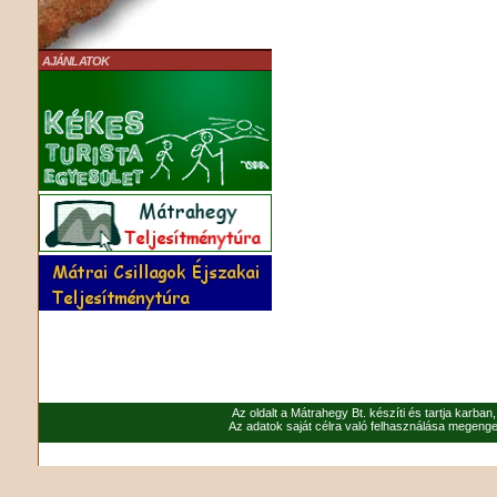
AJÁNLATOK
Az oldalt a Mátrahegy Bt. készíti és tartja karban
Az adatok saját célra való felhasználása megenged