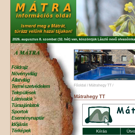
2026. augusztus 8. szombat (32. hét) van, köszöntjük
László
nevű olvasóinka
Földrajz
Növényvilág
Állatvilág
Főoldal
/
Mátrahegy TT
/
Természetvédelem
Települések
Mátrahegy TT
Látnivalók
Túraajánlatok
Sportok
Eseménynaptár
Időjárás
Térképek
Kiírás
Útvo