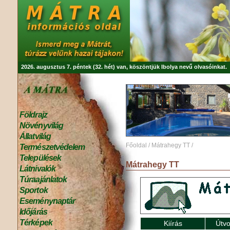
2026. augusztus 7. péntek (32. hét) van, köszöntjük
Ibolya
nevű olvasóinkat.
Földrajz
Növényvilág
Állatvilág
Főoldal
/
Mátrahegy TT
/
Természetvédelem
Települések
Mátrahegy TT
Látnivalók
Túraajánlatok
Sportok
Eseménynaptár
Időjárás
Térképek
Kiírás
Útvo