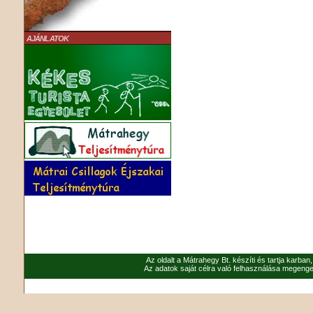
AJÁNLATOK
Az oldalt a Mátrahegy Bt. készíti és tartja karban
Az adatok saját célra való felhasználása megenged