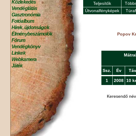
Közlekedés
Teljesítők
Többs
Vendéglátás
Útvonalfényképek
Túra
Gasztronómia
Fotóalbum
Hírek, újdonságok
Élménybeszámolók
Popov Kr
Fórum
Vendégkönyv
Linkek
Mátra
Webkamera
Játék
Ssz.
Év
Tá
1
2008
10 k
Keresendő né