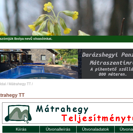
öszöntjük
Ibolya
nevű olvasóinkat.
ldal
/
Mátrahegy TT
/
trahegy TT
Kiírás
Útvonalleírás
Útvonaladatok
Útvona