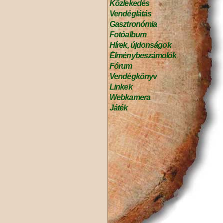
Közlekedés
Vendéglátás
Gasztronómia
Fotóalbum
Hírek, újdonságok
Élménybeszámolók
Fórum
Vendégkönyv
Linkek
Webkamera
Játék