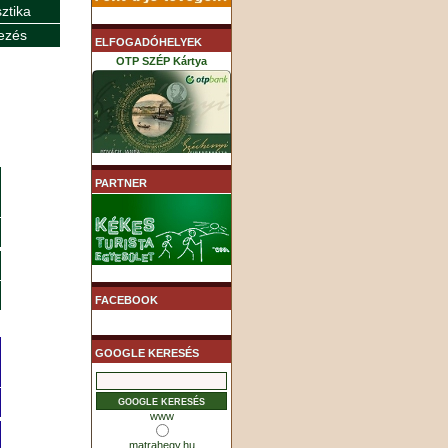
sztika
ezés
ELFOGADÓHELYEK
OTP SZÉP Kártya
K&H SZÉP Kártya
PARTNER
MHB (MKB) SZÉP Kártya
FACEBOOK
GOOGLE KERESÉS
www
matrahegy.hu