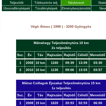
Teljesítők
Többszörös telj.
Névkereső
Stati
Útvonalfényképek
Túrafényképek
Élménybeszámolók
Nev
Végh Álmos ( 1998 ) - 3200 Gyöngyös
Mátrahegy Teljesítménytúra 10 km
2x teljesítés
Ssz.
Év
Táv
Rajtszám
Rajtidő
Célidő
Menetidő
1
2008
10 km
1160
09:39
13:09
03:30
2
2010
10 km
1130
09:06
13:03
03:57
Mátrai Csillagok Éjszakai Teljesítménytúra 15 km
1x teljesítés
Ssz.
Év
Táv
Rajtszám
Rajtidő
Célidő
Menetidő
1
2008
15 km
1620
20:53
02:53
06:00