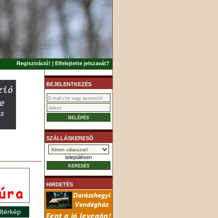
Regisztráció!
|
Elfelejtette jelszavát?
BEJELENTKEZÉS
SZÁLLÁSKERESÕ
településen
HIRDETÉS
ltérkép