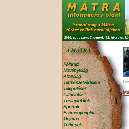
2026. augusztus 7. péntek (32. hét) van, k
Földrajz
Növényvilág
Állatvilág
Főo
Természetvédelem
Települések
Má
Látnivalók
Túraajánlatok
Sportok
Eseménynaptár
Időjárás
Térképek