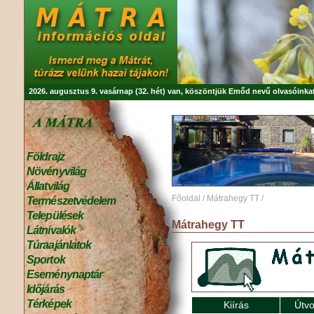
2026. augusztus 9. vasárnap (32. hét) van, köszöntjük
Emőd
nevű olvasóinkat
Földrajz
Növényvilág
Állatvilág
Főoldal
/
Mátrahegy TT
/
Természetvédelem
Települések
Mátrahegy TT
Látnivalók
Túraajánlatok
Sportok
Eseménynaptár
Időjárás
Térképek
Kiírás
Útvo