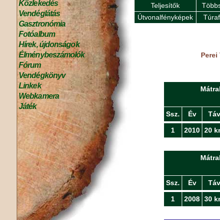
Közlekedés
Teljesítők
Többs
Vendéglátás
Útvonalfényképek
Túra
Gasztronómia
Fotóalbum
Hírek, újdonságok
Élménybeszámolók
Perei
Fórum
Vendégkönyv
Linkek
Mátra
Webkamera
Játék
Ssz.
Év
Tá
1
2010
20 k
Mátra
Ssz.
Év
Tá
1
2008
30 k