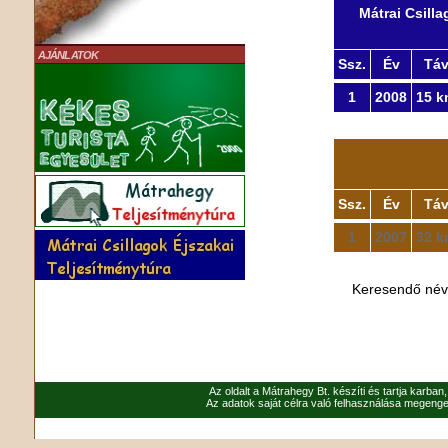
Mátrai Csill
AJÁNLATOK
Ssz.
Év
Tá
1
2008
15 k
Ssz.
Év
Tá
1
2007
32 k
Keresendő né
Az oldalt a Mátrahegy Bt. készíti és tartja karban
Az adatok saját célra való felhasználása megenged