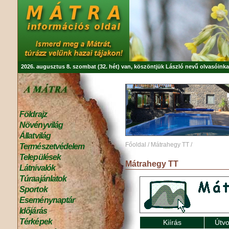
2026. augusztus 8. szombat (32. hét) van, köszöntjük
László
nevű olvasóinka
Földrajz
Növényvilág
Állatvilág
Főoldal
/
Mátrahegy TT
/
Természetvédelem
Települések
Mátrahegy TT
Látnivalók
Túraajánlatok
Sportok
Eseménynaptár
Időjárás
Térképek
Kiírás
Útvo