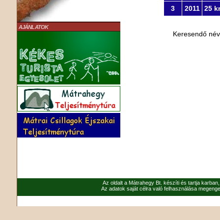
3
2011
25 k
AJÁNLATOK
Keresendő né
Az oldalt a Mátrahegy Bt. készíti és tartja karban
Az adatok saját célra való felhasználása megenged