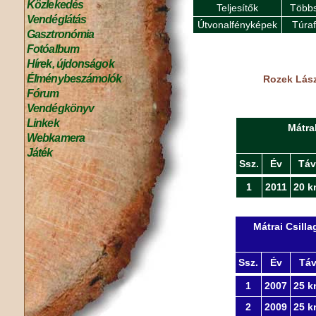
Közlekedés
Teljesítők
Többs
Vendéglátás
Útvonalfényképek
Túra
Gasztronómia
Fotóalbum
Hírek, újdonságok
Élménybeszámolók
Rozek Lász
Fórum
Vendégkönyv
Linkek
Mátra
Webkamera
Játék
Ssz.
Év
Táv
1
2011
20 k
Mátrai Csill
Ssz.
Év
Tá
1
2007
25 k
2
2009
25 k