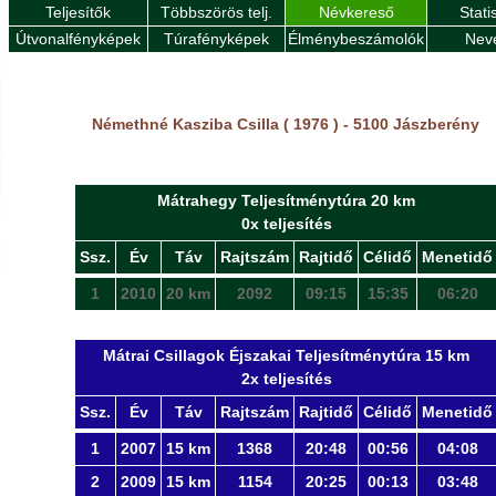
Teljesítők
Többszörös telj.
Névkereső
Stati
Útvonalfényképek
Túrafényképek
Élménybeszámolók
Nev
Némethné Kasziba Csilla ( 1976 ) - 5100 Jászberény
Mátrahegy Teljesítménytúra 20 km
0x teljesítés
Ssz.
Év
Táv
Rajtszám
Rajtidő
Célidő
Menetidő
1
2010
20 km
2092
09:15
15:35
06:20
Mátrai Csillagok Éjszakai Teljesítménytúra 15 km
2x teljesítés
Ssz.
Év
Táv
Rajtszám
Rajtidő
Célidő
Menetidő
1
2007
15 km
1368
20:48
00:56
04:08
2
2009
15 km
1154
20:25
00:13
03:48