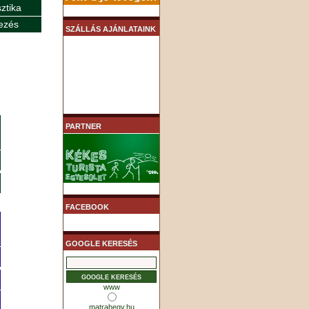
sztika
ezés
SZÁLLÁS AJÁNLATAINK
PARTNER
FACEBOOK
GOOGLE KERESÉS
www
matrahegy.hu