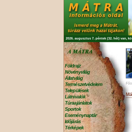
2026. augusztus 7. péntek (32. hét) van, k
Földrajz
Növényvilág
Állatvilág
Főo
Természetvédelem
Települések
Má
Látnivalók
Túraajánlatok
Sportok
Eseménynaptár
Időjárás
Térképek