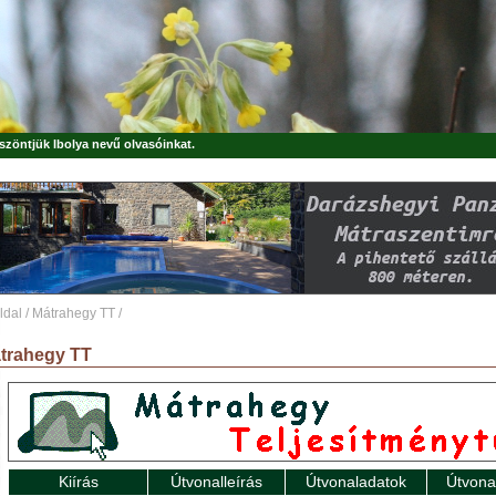
öszöntjük
Ibolya
nevű olvasóinkat.
ldal
/
Mátrahegy TT
/
trahegy TT
Kiírás
Útvonalleírás
Útvonaladatok
Útvona