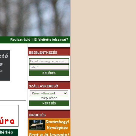
Regisztráció!
|
Elfelejtette jelszavát?
BEJELENTKEZÉS
SZÁLLÁSKERESÕ
településen
HIRDETÉS
ltérkép