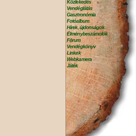
Közlekedés
Vendéglátás
Gasztronómia
Fotóalbum
Hírek, újdonságok
Élménybeszámolók
Fórum
Vendégkönyv
Linkek
Webkamera
Játék