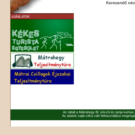
Keresendő né
AJÁNLATOK
Az oldalt a Mátrahegy Bt. készíti és tartja karban
Az adatok saját célra való felhasználása megenged