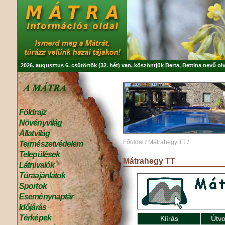
2026. augusztus 6. csütörtök (32. hét) van, köszöntjük
Berta, Bettina
nevű olv
Földrajz
Növényvilág
Állatvilág
Főoldal
/
Mátrahegy TT
/
Természetvédelem
Települések
Mátrahegy TT
Látnivalók
Túraajánlatok
Sportok
Eseménynaptár
Időjárás
Térképek
Kiírás
Útvo