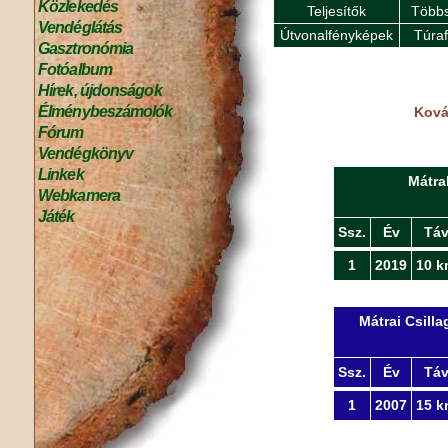
Közlekedés
Teljesítők
Többs
Vendéglátás
Útvonalfényképek
Túra
Gasztronómia
Fotóalbum
Hírek, újdonságok
Élménybeszámolók
Kovác
Fórum
Vendégkönyv
Linkek
Mátra
Webkamera
Játék
Ssz.
Év
Tá
1
2019
10 k
Mátrai Csill
Ssz.
Év
Tá
1
2007
15 k