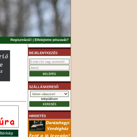
Regisztráció!
|
Elfelejtette jelszavát?
BEJELENTKEZÉS
SZÁLLÁSKERESÕ
településen
HIRDETÉS
ltérkép