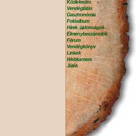
Közlekedés
Vendéglátás
Gasztronómia
Fotóalbum
Hírek, újdonságok
Élménybeszámolók
Fórum
Vendégkönyv
Linkek
Webkamera
Játék