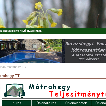
öszöntjük
Ibolya
nevű olvasóinkat.
ldal
/
Mátrahegy TT
/
trahegy TT
Kiírás
Útvonalleírás
Útvonaladatok
Útvona