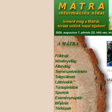
2026. augusztus 7. péntek (32. hét) van, k
Földrajz
Növényvilág
Állatvilág
Főo
Természetvédelem
Települések
Má
Látnivalók
Túraajánlatok
Sportok
Eseménynaptár
Időjárás
Térképek