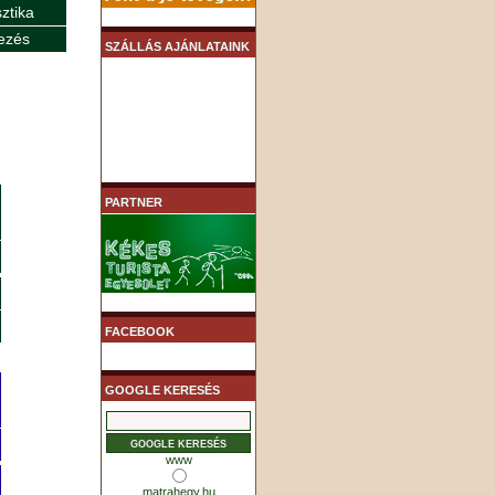
sztika
ezés
SZÁLLÁS AJÁNLATAINK
PARTNER
FACEBOOK
GOOGLE KERESÉS
www
matrahegy.hu