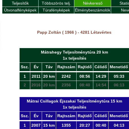
Teljesítők
Többszörös telj.
Névkereső
Stati
Útvonalfényképek
Túrafényképek
Élménybeszámolók
Nev
Papp Zoltán ( 1966 ) - 4281 Létavértes
Mátrahegy Teljesítménytúra 20 km
1x teljesítés
Ssz.
Év
Táv
Rajtszám
Rajtidő
Célidő
Menetidő
1
2011
20 km
2242
08:56
14:29
05:33
2
2016
20 km
2356
08:40
14:54
06:13
Mátrai Csillagok Éjszakai Teljesítménytúra 15 km
1x teljesítés
Ssz.
Év
Táv
Rajtszám
Rajtidő
Célidő
Menetidő
1
2007
15 km
1355
20:27
00:40
04:13