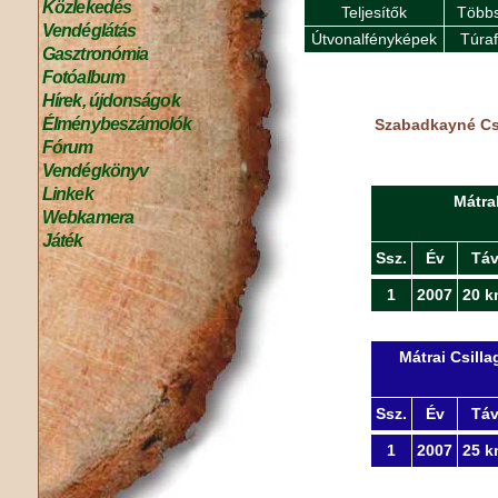
Közlekedés
Teljesítők
Többs
Vendéglátás
Útvonalfényképek
Túra
Gasztronómia
Fotóalbum
Hírek, újdonságok
Élménybeszámolók
Szabadkayné Csa
Fórum
Vendégkönyv
Linkek
Mátra
Webkamera
Játék
Ssz.
Év
Tá
1
2007
20 k
Mátrai Csill
Ssz.
Év
Tá
1
2007
25 k