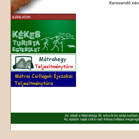
Keresendő né
AJÁNLATOK
Az oldalt a Mátrahegy Bt. készíti és tartja karban
Az adatok saját célra való felhasználása megenged