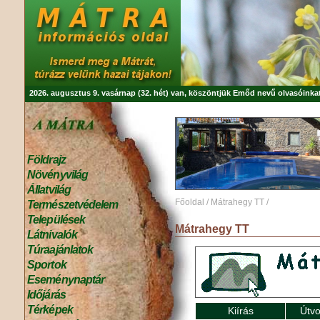
2026. augusztus 9. vasárnap (32. hét) van, köszöntjük
Emőd
nevű olvasóinkat
Földrajz
Növényvilág
Állatvilág
Főoldal
/
Mátrahegy TT
/
Természetvédelem
Települések
Mátrahegy TT
Látnivalók
Túraajánlatok
Sportok
Eseménynaptár
Időjárás
Térképek
Kiírás
Útvo