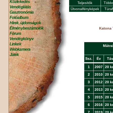
Közlekedés
Teljesítők
Többs
Vendéglátás
Útvonalfényképek
Túra
Gasztronómia
Fotóalbum
Hírek, újdonságok
Élménybeszámolók
Katona 
Fórum
Vendégkönyv
Linkek
Mátra
Webkamera
Játék
Ssz.
Év
Tá
1
2007
20 k
2
2010
20 k
3
2012
20 k
4
2013
20 k
5
2015
20 k
6
2016
20 k
7
2019
20 k