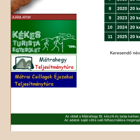
8
2020
20 k
9
2023
20 k
AJÁNLATOK
10
2024
20 k
11
2025
20 k
Keresendő né
Az oldalt a Mátrahegy Bt. készíti és tartja karban
Az adatok saját célra való felhasználása megenged