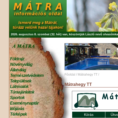
2026. augusztus 8. szombat (32. hét) van, köszöntjük
László
nevű olvasóinka
Földrajz
Növényvilág
Állatvilág
Főoldal
/
Mátrahegy TT
/
Természetvédelem
Települések
Mátrahegy TT
Látnivalók
Túraajánlatok
Sportok
Eseménynaptár
Időjárás
Térképek
Kiírás
Útvo