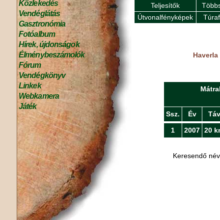
Közlekedés
Teljesítők
Többs
Vendéglátás
Útvonalfényképek
Túra
Gasztronómia
Fotóalbum
Hírek, újdonságok
Élménybeszámolók
Haverla
Fórum
Vendégkönyv
Linkek
Mátra
Webkamera
Játék
Ssz.
Év
Tá
1
2007
20 k
Keresendő né