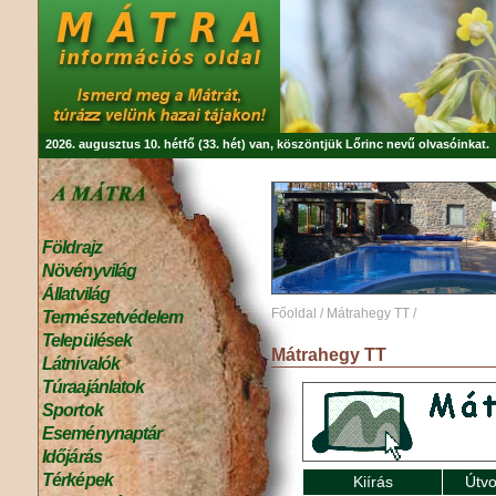
2026. augusztus 10. hétfő (33. hét) van, köszöntjük
Lőrinc
nevű olvasóinkat.
Földrajz
Növényvilág
Állatvilág
Főoldal
/
Mátrahegy TT
/
Természetvédelem
Települések
Mátrahegy TT
Látnivalók
Túraajánlatok
Sportok
Eseménynaptár
Időjárás
Térképek
Kiírás
Útvo