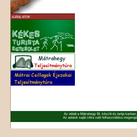
AJÁNLATOK
Az oldalt a Mátrahegy Bt. készíti és tartja karban
Az adatok saját célra való felhasználása megenged